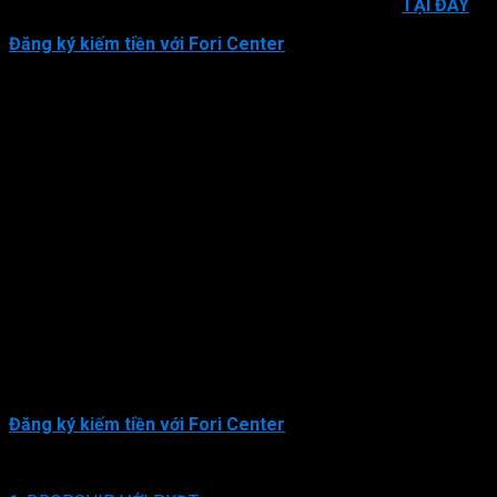
Tham gia cộng đồng Dropshipper Fori Center ngay
TẠI ĐÂY
!
Đăng ký kiếm tiền với Fori Center
Nguồn hàng và dịch vụ tại Fori Center khá đa dạng với giá sỉ,
giá nhập cho đại lý cực tốt, phù hợp với những người mới bắt
đầu tham gia khởi nghiệp, kinh doanh online.
Quy trình đóng gói, ship hàng và đội ngũ support 24/7 nhiệt
tình, sẵn sàng hỗ trợ từ A – Z ngay khi các bạn có đơn hàng.
Ngoài ra, Fori Center tạo môi trường thuận lợi cho
Dropshipper, Affiliater phát triển tối đa.
Bạn sẽ được chia sẻ nhiều cơ hội và kiến thức kinh doanh khi
tham gia cộng đồng Fori Center.
Bạn có thể Click vào đường link bên dưới để tham gia
kiếm tiền với Dropshipping cùng Fori Center ngay hôm
nay!
Đăng ký kiếm tiền với Fori Center
Hoàn toàn MIỄN PHÍ!