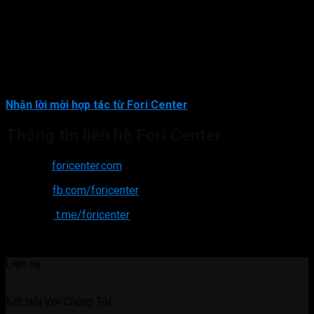
tác, nhà cung cấp có nguồn hàng, sản phẩm chất lượng, giá tốt,
chính sách tốt có nhu cầu triển khai theo
Mô Hình
Dropshipping
.
Hãy trở thành đối tác tin cậy của Fori Center để có thêm 1
kênh phân phối sản phẩm, xử lý tồn kho hiệu quả nữa. Tại sao
không?
Nhận lời mời hợp tác từ Fori Center
Thông tin liên hệ Fori Center
Website:
foricenter.com
Fanpage:
fb.com/foricenter
Telegram:
t.me/foricenter
Hotline: 0365.988.719 (Zalo)
Liên hệ
Kết Nối Với Chúng Tôi