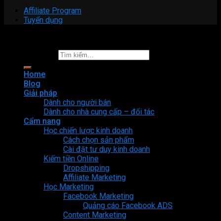
Affiliate Program
Tuyển dụng
Copyright 2026 ©
Fori Center
Tìm kiếm:
Home
Blog
Giải pháp
Dành cho người bán
Dành cho nhà cung cấp – đối tác
Cẩm nang
Học chiến lược kinh doanh
Cách chọn sản phẩm
Cài đặt tư duy kinh doanh
Kiếm tiền Online
Dropshipping
Affiliate Marketing
Học Marketing
Facebook Marketing
Quảng cáo Facebook ADS
Content Marketing