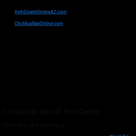
Hiện tại, Fori Center đang là đối tác tin cậy của
KinhDoanhOnlineAZ.com
– nền tảng chuyên đào tạo trực
tuyến về lĩnh vực internet marketing & kinh doanh online,
ChoMuaBanOnline.com
– website chuyên mua bán
online với nhiều ngành hàng khác nhau,…
Fori Center cũng đang kinh doanh & cung cấp nguồn
hàng Dropshipping với trên 10 ngách sản phẩm như: phụ
kiện, điện thoại, thời trang, trang sức, phụ kiện thời trang,
đồ phong thủy, sản phẩm công nghệ, dịch vụ marketing,
…
Fori Center có đội ngũ chuyên gia đào tạo, hướng dẫn
giàu kinh nghiệm trong internet marketing và kinh doanh
online thực chiến
Có bộ quy trình và tài nguyên dành cho Dropshipper, Đối
tác/ Nhà cung cấp,…
Đội ngũ hỗ trợ nhiệt tình 24/7
…
Cơ hội hợp tác với Fori Center
Dành cho nhà bán hàng