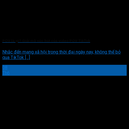
POV là gì? Giải mã sức hút của video POV TikTok
Nhắc đến mạng xã hội trong thời đại ngày nay, không thể bỏ
qua TikTok [...]
08
Th6