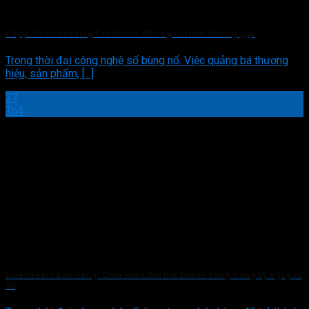
Tuyệt chiêu seeding Facebook. Những sai lầm thường gặp
Trong thời đại công nghệ số bùng nổ. Việc quảng bá thương
hiệu, sản phẩm, [...]
27
Th4
Livestream bán hàng: Chìa khóa thu hút khách hàng trong kỷ nguyên
số