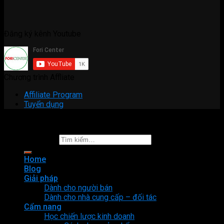
Đăng ký kênh Youtube
Chương trình Affliate
Affiliate Program
Tuyển dụng
Copyright 2026 ©
Fori Center
Tìm kiếm:
Home
Blog
Giải pháp
Dành cho người bán
Dành cho nhà cung cấp – đối tác
Cẩm nang
Học chiến lược kinh doanh