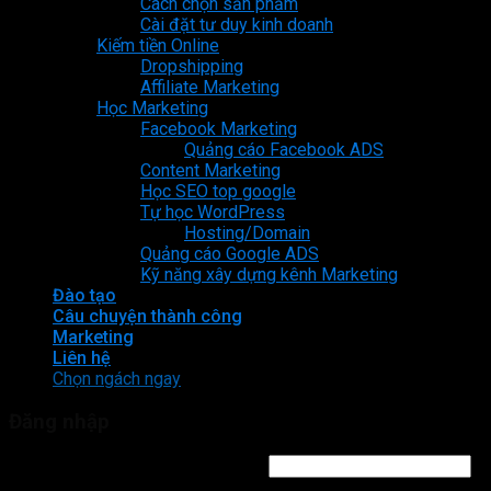
Cách chọn sản phẩm
Cài đặt tư duy kinh doanh
Kiếm tiền Online
Dropshipping
Affiliate Marketing
Học Marketing
Facebook Marketing
Quảng cáo Facebook ADS
Content Marketing
Học SEO top google
Tự học WordPress
Hosting/Domain
Quảng cáo Google ADS
Kỹ năng xây dựng kênh Marketing
Đào tạo
Câu chuyện thành công
Marketing
Liên hệ
Chọn ngách ngay
Đăng nhập
Tên tài khoản hoặc địa chỉ email
*