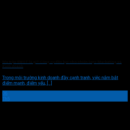
Ma trận SWOT là gì? Công cụ đắc lực cho chiến lược Marketing và
Kinh doanh
Trong môi trường kinh doanh đầy cạnh tranh, việc nắm bắt
điểm mạnh, điểm yếu, [...]
06
Th5