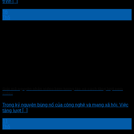
trình [...]
16
Th5
Giải mã nguyên nhân video kém tương tác và cách tăng lượt xem
video
Trong kỷ nguyên bùng nổ của công nghệ và mạng xã hội. Việc
tăng lượt [...]
11
Th5