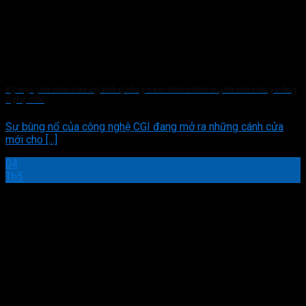
Kỷ nguyên mới của ngành quảng cáo: Bước tiến mạnh mẽ cùng công
nghệ CGI
Sự bùng nổ của công nghệ CGI đang mở ra những cánh cửa
mới cho [...]
04
Th5