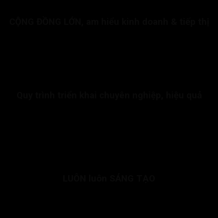
CỘNG ĐỒNG LỚN, am hiểu kinh doanh & tiếp thị
Với hơn 5000+ cộng tác viên bán hàng được đào tạo bài bản
về kinh doanh và marketing. Sẵn sàng quảng bá mọi sản
phẩm.
Quy trình triển khai chuyên nghiệp, hiệu quả
Fori Center có kinh nghiệm hợp tác với trên 10+ nhà cung cấp
với hơn 1000+ sản phẩm khác nhau. Chúng tôi có sẵn quy trình
triển khai, giúp các nhà cung cấp cắt giảm tối đa chi phí, nhân
lực, quản lý kho hiệu quả và gia tăng lợi nhuận.
LUÔN luôn SÁNG TẠO
Chúng tôi luôn thay đổi để thích nghi với thị trường. Luôn sáng
tạo để có những chiến lược kinh doanh hiệu quả nhất, quy trình
triển khai tối ưu nhất. Bạn hoàn toàn có thể yên tâm hợp tác với