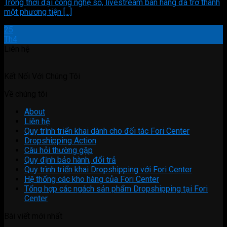
Trong thời đại công nghệ số, livestream bán hàng đã trở thành
một phương tiện [...]
25
Th4
Liên hệ
Kết Nối Với Chúng Tôi
Về chúng tôi
About
Liên hệ
Quy trình triển khai dành cho đối tác Fori Center
Dropshipping Action
Câu hỏi thường gặp
Quy định bảo hành, đổi trả
Quy trình triển khai Dropshipping với Fori Center
Hệ thống các kho hàng của Fori Center
Tổng hợp các ngách sản phẩm Dropshipping tại Fori
Center
Bài viết mới nhất