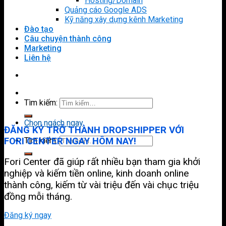
Hosting/Domain
Quảng cáo Google ADS
Kỹ năng xây dựng kênh Marketing
Đào tạo
Câu chuyện thành công
Marketing
Liên hệ
Tìm kiếm:
Chọn ngách ngay
ĐĂNG KÝ TRỞ THÀNH DROPSHIPPER VỚI
FORI CENTER NGAY HÔM NAY!
Tìm kiếm:
Fori Center đã giúp rất nhiều bạn tham gia khởi
nghiệp và kiếm tiền online, kinh doanh online
thành công, kiếm từ vài triệu đến vài chục triệu
đồng mỗi tháng.
Đăng ký ngay