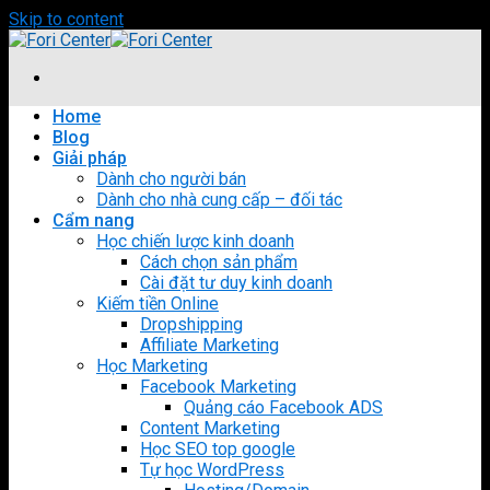
Skip to content
Home
Blog
Giải pháp
Dành cho người bán
Dành cho nhà cung cấp – đối tác
Cẩm nang
Học chiến lược kinh doanh
Cách chọn sản phẩm
Cài đặt tư duy kinh doanh
Kiếm tiền Online
Dropshipping
Affiliate Marketing
Học Marketing
Facebook Marketing
Quảng cáo Facebook ADS
Content Marketing
Học SEO top google
Tự học WordPress