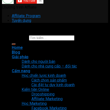
Chương trình Affliate
Affiliate Program
Tuyển dụng
Copyright 2026 ©
Fori Center
Tìm kiếm:
Home
Blog
Giải pháp
Dành cho người bán
Dành cho nhà cung cấp – đối tác
Cẩm nang
Học chiến lược kinh doanh
Cách chọn sản phẩm
Cài đặt tư duy kinh doanh
Kiếm tiền Online
Dropshipping
Affiliate Marketing
Học Marketing
Facebook Marketing