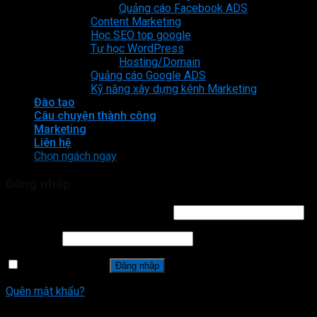
Quảng cáo Facebook ADS
Content Marketing
Học SEO top google
Tự học WordPress
Hosting/Domain
Quảng cáo Google ADS
Kỹ năng xây dựng kênh Marketing
Đào tạo
Câu chuyện thành công
Marketing
Liên hệ
Chọn ngách ngay
Đăng nhập
Tên tài khoản hoặc địa chỉ email
*
Mật khẩu
*
Ghi nhớ mật khẩu
Đăng nhập
Quên mật khẩu?