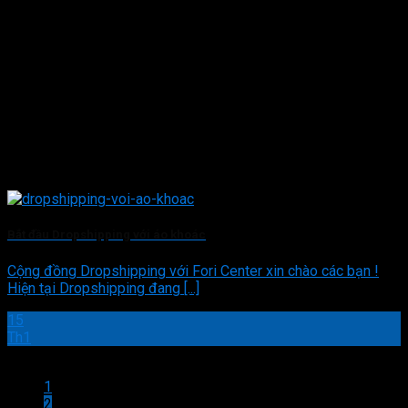
Bắt đầu Dropshipping với áo khoác
Cộng đồng Dropshipping với Fori Center xin chào các bạn !
Hiện tại Dropshipping đang [...]
15
Th1
1
2