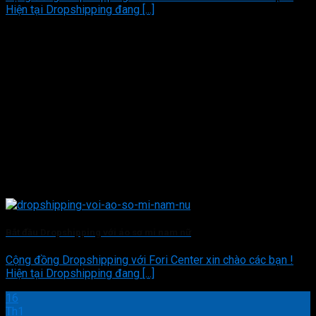
Hiện tại Dropshipping đang [...]
Bắt đầu Dropshipping với áo sơ mi nam nữ
Cộng đồng Dropshipping với Fori Center xin chào các bạn !
Hiện tại Dropshipping đang [...]
16
Th1