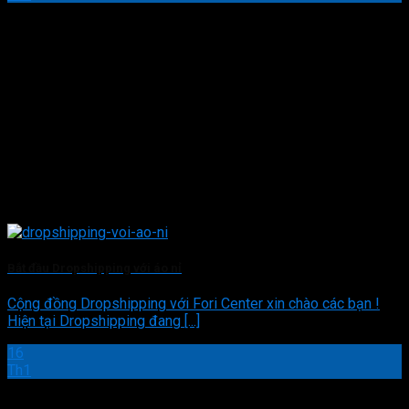
Bắt đầu Dropshipping với áo nỉ
Cộng đồng Dropshipping với Fori Center xin chào các bạn !
Hiện tại Dropshipping đang [...]
16
Th1