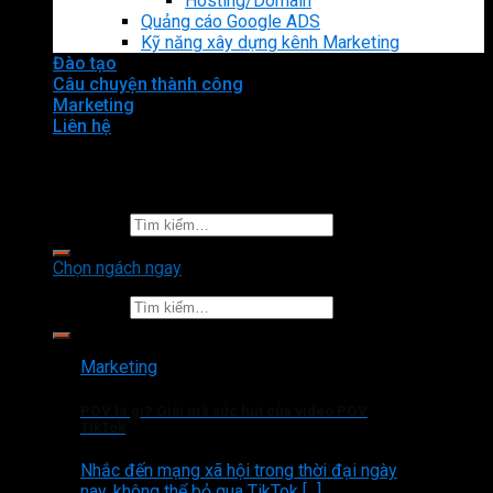
Hosting/Domain
Quảng cáo Google ADS
Kỹ năng xây dựng kênh Marketing
Đào tạo
Câu chuyện thành công
Marketing
Liên hệ
Tìm kiếm:
Chọn ngách ngay
Tìm kiếm:
Marketing
POV là gì? Giải mã sức hút của video POV
TikTok
Nhắc đến mạng xã hội trong thời đại ngày
nay, không thể bỏ qua TikTok [...]