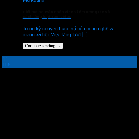
Giải mã nguyên nhân video kém tương tác và
cách tăng lượt xem video
Trong kỷ nguyên bùng nổ của công nghệ và
mạng xã hội. Việc tăng lượt [...]
Continue reading
→
11
Th5