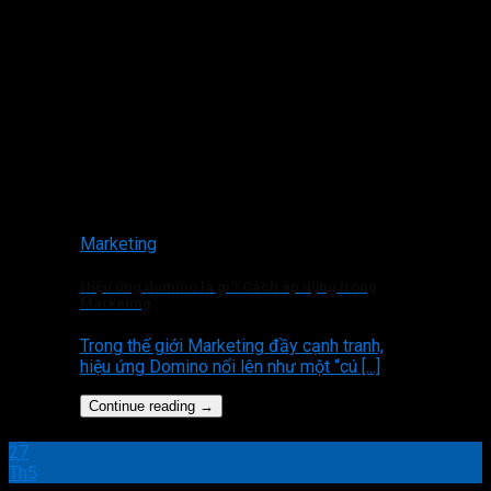
Marketing
Hiệu ứng domino là gì? Cách áp dụng trong
Marketing
Trong thế giới Marketing đầy cạnh tranh,
hiệu ứng Domino nổi lên như một “cú [...]
Continue reading
→
27
Th5