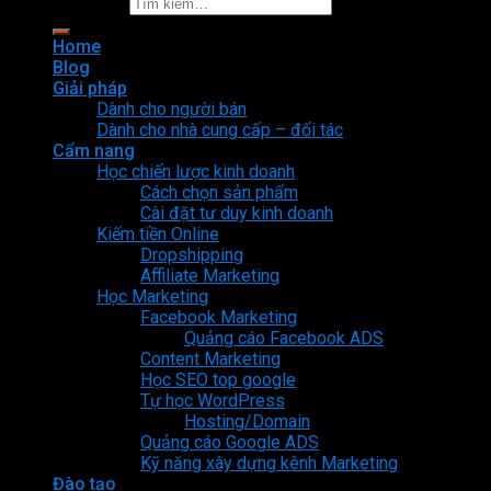
Tìm kiếm:
Home
Blog
Giải pháp
Dành cho người bán
Dành cho nhà cung cấp – đối tác
Cẩm nang
Học chiến lược kinh doanh
Cách chọn sản phẩm
Cài đặt tư duy kinh doanh
Kiếm tiền Online
Dropshipping
Affiliate Marketing
Học Marketing
Facebook Marketing
Quảng cáo Facebook ADS
Content Marketing
Học SEO top google
Tự học WordPress
Hosting/Domain
Quảng cáo Google ADS
Kỹ năng xây dựng kênh Marketing
Đào tạo