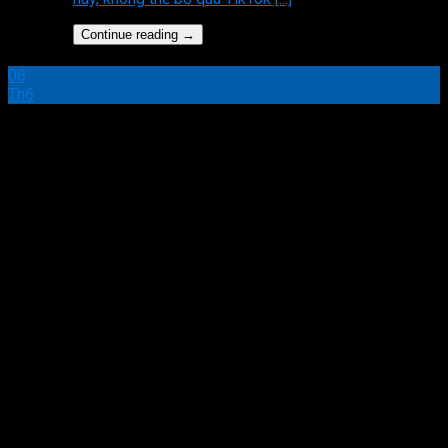
Continue reading
→
08
Th6