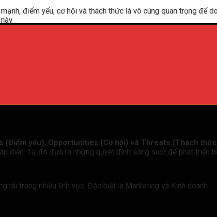
mạnh, điểm yếu, cơ hội và thách thức là vô cùng quan trọng để d
 này.
(Điểm yếu), Opportunities (Cơ hội) và Threats (Thách thức
oàn diện. Từ đó đưa ra những quyết định sáng suốt để phát triển 
 rãi trong nhiều lĩnh vực. Đặc biệt là Marketing và Kinh doanh.