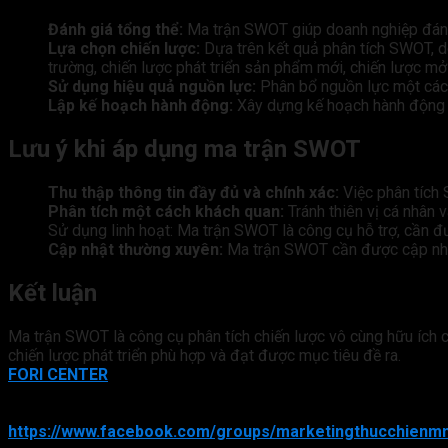
Đánh giá tổng thể:
Ma trận SWOT giúp doanh nghiệp đánh gi
Lựa chọn chiến lược:
Dựa trên kết quả phân tích SWOT, do
trường, chiến lược phát triển sản phẩm mới, chiến lược mở
Sử dụng hiệu quả nguồn lực:
Phân bổ nguồn lực một cách 
Lập kế hoạch hành động:
Xây dựng kế hoạch hành động cụ 
Lưu ý khi áp dụng ma trận SWOT
Thu thập thông tin đầy đủ và chính xác:
Việc phân tích 
Phân tích một cách khách quan:
Tránh thiên vị cá nhân 
Sử dụng linh hoạt: Ma trận SWOT là công cụ hỗ trợ, cần đư
Cập nhật thường xuyên:
Ma trận SWOT cần được cập nhật
Kết luận
Ma trận SWOT là công cụ phân tích chiến lược vô cùng hữu ích 
chiến lược phát triển phù hợp và đạt được mục tiêu đề ra.
FORI CENTER
Đơn vị uy tín về thiết kế website và giải pháp Digital Mark
Cộng đồng Marketing MMO chia sẻ nhiều kiến thức:
https://www.facebook.com/groups/marketingthucchien