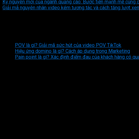
Kỷ nguyên mới của ngành quảng cáo: Bước tiến mạnh mẽ cùng 
Giải mã nguyên nhân video kém tương tác và cách tăng lượt xe
Bình luận
Bài viết mới nhất
POV là gì? Giải mã sức hút của video POV TikTok
Hiệu ứng domino là gì? Cách áp dụng trong Marketing
Pain point là gì? Xác định điểm đau của khách hàng có qu