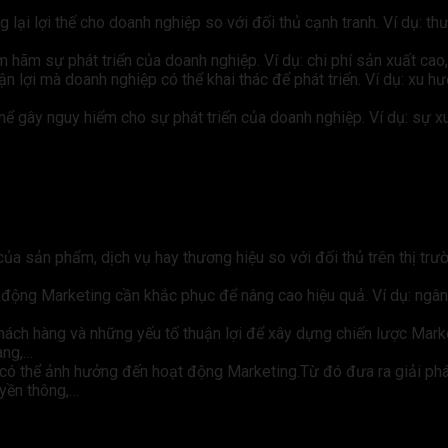
g lại lợi thế cho doanh nghiệp so với đối thủ cạnh tranh. Ví dụ: t
m hãm sự phát triển của doanh nghiệp. Ví dụ: chi phí sản xuất cao,
n lợi mà doanh nghiệp có thể khai thác để phát triển. Ví dụ: xu h
hể gây nguy hiểm cho sự phát triển của doanh nghiệp. Ví dụ: sự xu
của sản phẩm, dịch vụ hay thương hiệu so với đối thủ trên thị tr
động Marketing cần khắc phục để nâng cao hiệu quả. Ví dụ: ngân
ách hàng và những yếu tố thuận lợi để xây dựng chiến lược Market
àng,…
có thể ảnh hưởng đến hoạt động Marketing.Từ đó đưa ra giải phá
uyền thông,…