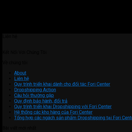
Liên hệ
Kết Nối Với Chúng Tôi
Về chúng tôi
About
Liên hệ
Quy trình triển khai dành cho đối tác Fori Center
Dropshipping Action
Câu hỏi thường gặp
Quy định bảo hành, đổi trả
Quy trình triển khai Dropshipping với Fori Center
Hệ thống các kho hàng của Fori Center
Tổng hợp các ngách sản phẩm Dropshipping tại Fori Cent
Bài viết mới nhất