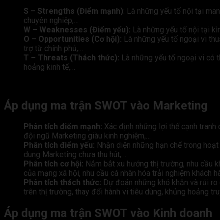
S – Strengths (Điểm mạnh)
: Là những yếu tố nội tại man
chuyên nghiệp,…
W – Weaknesses (Điểm yếu):
Là những yếu tố nội tại kì
O – Opportunities (Cơ hội):
Là những yếu tố ngoại vi thuậ
trợ từ chính phủ,…
T – Threats (Thách thức):
Là những yếu tố ngoại vi có t
hoảng kinh tế,…
Áp dụng ma trận SWOT vào Marketing
Phân tích điểm mạnh:
Xác định những lợi thế cạnh tranh 
đội ngũ Marketing giàu kinh nghiệm,…
Phân tích điểm yếu:
Nhận diện những hạn chế trong hoạt 
dung Marketing chưa thu hút,…
Phân tích cơ hội:
Nắm bắt xu hướng thị trường, nhu cầu kh
của mạng xã hội, nhu cầu cá nhân hóa trải nghiệm khách h
Phân tích thách thức:
Dự đoán những khó khăn và rủi ro 
trên thị trường, thay đổi hành vi tiêu dùng, khủng hoảng tr
Áp dụng ma trận SWOT vào Kinh doanh