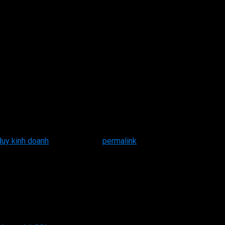
duy kinh doanh
. Bookmark the
permalink
.