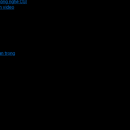
công nghệ CGI
m video
Powered by
Ultimate Social Comments
an trọng