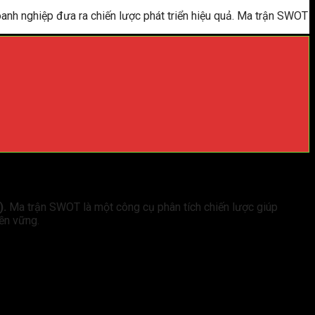
oanh nghiệp đưa ra chiến lược phát triển hiệu quả. Ma trận SWOT
).
Ma trận SWOT là một công cụ phân tích chiến lược giúp
bền vững.