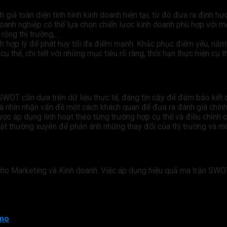
á toàn diện tình hình kinh doanh hiện tại, từ đó đưa ra định hướ
anh nghiệp có thể lựa chọn chiến lược kinh doanh phù hợp với mụ
 rộng thị trường,…
hợp lý để phát huy tối đa điểm mạnh. Khắc phục điểm yếu, nắm bắ
thể, chi tiết với những mục tiêu rõ ràng, thời hạn thực hiện cụ t
SWOT cần dựa trên dữ liệu thực tế, đáng tin cậy để đảm bảo kết 
và nhìn nhận vấn đề một cách khách quan để đưa ra đánh giá chính
ợc áp dụng linh hoạt theo từng trường hợp cụ thể và điều chỉnh ch
 thường xuyên để phản ánh những thay đổi của thị trường và mô
cho Marketing và Kinh doanh. Việc áp dụng hiệu quả ma trận SWO
eting cho doanh nghiệp.
mmo