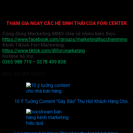
Ở trên là các cách đặt tiêu đề hay thu hút người đọc. Chỉ cần
áp dụng tốt cách trên, linh hoạt trong từng nội dung, chắc chắn
bài viết của bạn sẽ đạt hiệu quả rất cao.
THAM GIA NGAY CÁC HỆ SINH THÁI CỦA FORI CENTER
Cộng đồng Marketing MMO chia sẻ nhiều kiến thức:
https://www.facebook.com/groups/marketingthucchienmmo
Kênh Tiktok Fori Marketing:
https://www.tiktok.com/@fori.marketing
Hotline hỗ trợ:
0365 988 719 – 0378 499 838
Bạn có thể thích:
10 Ý Tưởng Content "Gây Bão" Thu Hút Khách Hàng Cho…