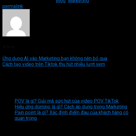
This entry was posted in
Blog
,
Marketing
. Bookmark the
permalink
.
Arkive
Ứng dụng AI vào Marketing bạn không nên bỏ qua
Cách tạo video trên Tiktok thu hút nhiều lượt xem
Bình luận
Powered by
Ultimate Social Comments
Bài viết mới nhất
POV là gì? Giải mã sức hút của video POV TikTok
Hiệu ứng domino là gì? Cách áp dụng trong Marketing
Pain point là gì? Xác định điểm đau của khách hàng có
quan trọng