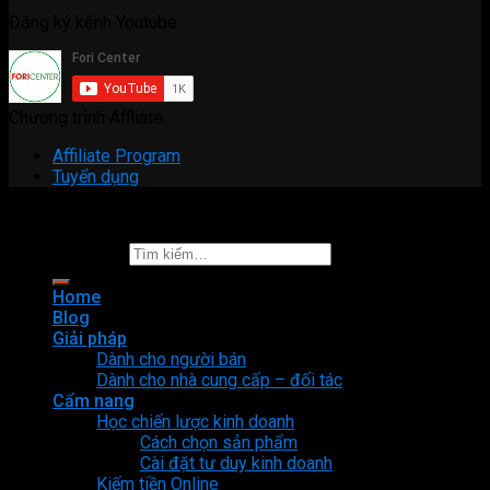
Đăng ký kênh Youtube
Chương trình Affliate
Affiliate Program
Tuyển dụng
Copyright 2026 ©
Fori Center
Tìm kiếm:
Home
Blog
Giải pháp
Dành cho người bán
Dành cho nhà cung cấp – đối tác
Cẩm nang
Học chiến lược kinh doanh
Cách chọn sản phẩm
Cài đặt tư duy kinh doanh
Kiếm tiền Online