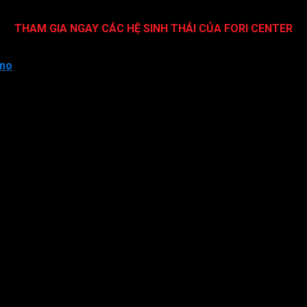
n TikTok. Chúc bạn thành công!
THAM GIA NGAY CÁC HỆ SINH THÁI CỦA FORI CENTER
mmo