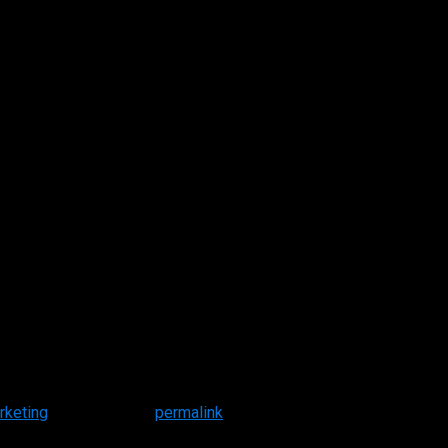
rketing
. Bookmark the
permalink
.