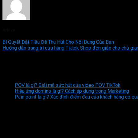
Arkive
Bí Quyết Đặt Tiêu Đề Thu Hút Cho Nội Dung Của Bạn
Hướng dẫn trang trí cửa hàng Tiktok Shop đơn giản cho chủ gia
Bình luận
Bài viết mới nhất
POV là gì? Giải mã sức hút của video POV TikTok
Hiệu ứng domino là gì? Cách áp dụng trong Marketing
Pain point là gì? Xác định điểm đau của khách hàng có qu