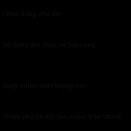
Chọn đúng chủ đề
Chủ đề video là yếu tố quan trọng nhất để thu hút người xem. H
TikTok để bắt kịp xu hướng.
Sử dụng âm nhạc và hiệu ứng
Âm nhạc và hiệu ứng là những yếu tố quan trọng giúp video của 
điểm nhấn.
Quay video chất lượng cao
Video chất lượng cao sẽ giúp thu hút người xem và tạo ấn tượn
nét. Hoặc cắt ghép một cách thiếu chuyên nghiệp.
Thêm phụ đề khi tạo video trên tiktok
Phụ đề giúp người xem dễ dàng xem video của bạn, kể cả khi họ