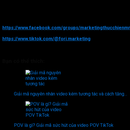
Hãy sáng tạo và thể hiện bản thân của bạn qua những video trê
Cộng đồng Marketing MMO chia sẻ nhiều kiến thức:
https://www.facebook.com/groups/marketingthucchien
Kênh Tiktok Fori Marketing:
https://www.tiktok.com/@fori.marketing
Hotline hỗ trợ:
0365 988 719 – 0378 499 838
Bạn có thể thích:
Giải mã nguyên nhân video kém tương tác và cách tăng…
POV là gì? Giải mã sức hút của video POV TikTok