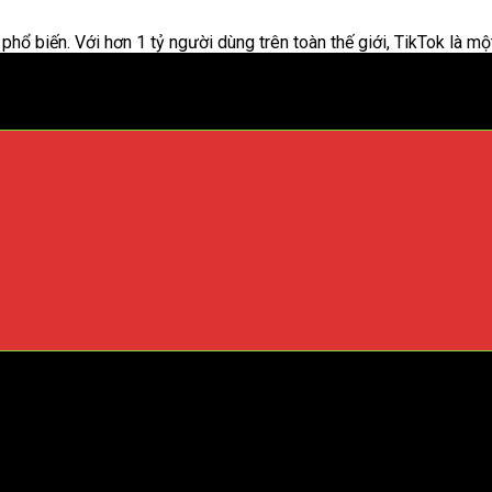
ổ biến. Với hơn 1 tỷ người dùng trên toàn thế giới, TikTok là mộ
thu hút được nhiều người xem, bạn cần phải biết cách tạo ra nhữn
ideo trên tiktok thật thu hút
 người xem có tiếp tục xem video của bạn hay không. Vì vậy, hãy
nói gây sốc hoặc một cảnh quay bắt mắt để thu hút sự chú ý của 