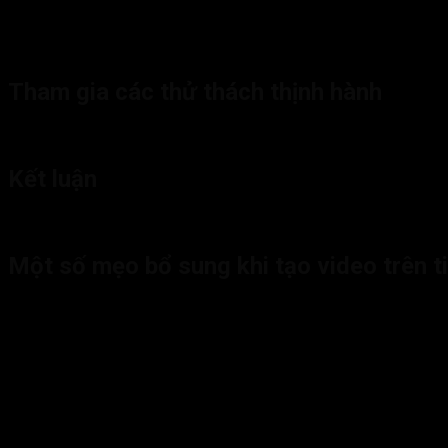
của mình.
Tham gia các thử thách thịnh hành
Tham gia các thử thách thịnh hành là một cách tuyệt vời để thu 
Kết luận
Trên đây là một số mẹo để tạo ra một video thu hút trên TikTo
Một số mẹo bổ sung khi tạo video trên t
Ngoài những mẹo trên, bạn cũng có thể tham khảo một số mẹo bổ
Sử dụng các kỹ thuật quay phim và chỉnh sửa sáng tạo.
Thêm các hiệu ứng đặc biệt như slow motion, time lapse,
Tạo các video có nội dung hài hước, vui nhộn.
Tạo các video có nội dung hữu ích, cung cấp thông tin.
Tạo các video có nội dung truyền cảm hứng.