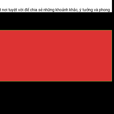
t nơi tuyệt vời để chia sẻ những khoảnh khắc, ý tưởng và phong
g video hấp dẫn và thú vị.
 bắt đầu video bằng một hình ảnh hoặc đoạn video hấp dẫn, gây
người xem khi tạo video trên tiktok