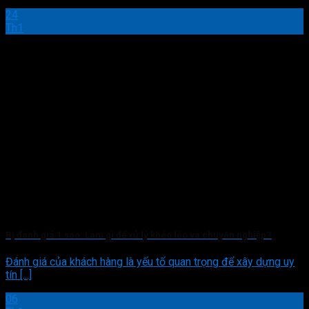
24
Th1
Bị đánh giá 1 sao: Làm gì để xử lý khéo léo và chuyên nghiệp?
Đánh giá của khách hàng là yếu tố quan trọng để xây dựng uy
tín [...]
06