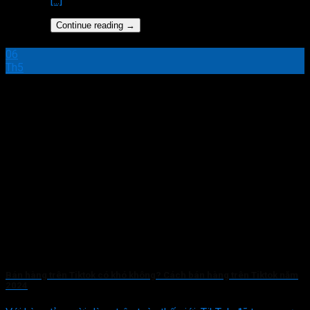
[...]
Continue reading
→
06
Th5
Bán hàng trên Tiktok có khó không? Cách bán hàng trên Tiktok năm
2024