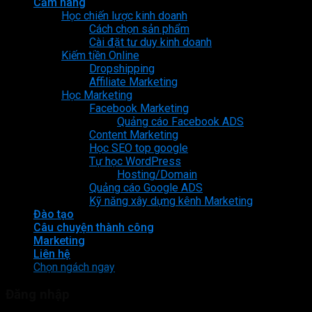
Cẩm nang
Học chiến lược kinh doanh
Cách chọn sản phẩm
Cài đặt tư duy kinh doanh
Kiếm tiền Online
Dropshipping
Affiliate Marketing
Học Marketing
Facebook Marketing
Quảng cáo Facebook ADS
Content Marketing
Học SEO top google
Tự học WordPress
Hosting/Domain
Quảng cáo Google ADS
Kỹ năng xây dựng kênh Marketing
Đào tạo
Câu chuyện thành công
Marketing
Liên hệ
Chọn ngách ngay
Đăng nhập