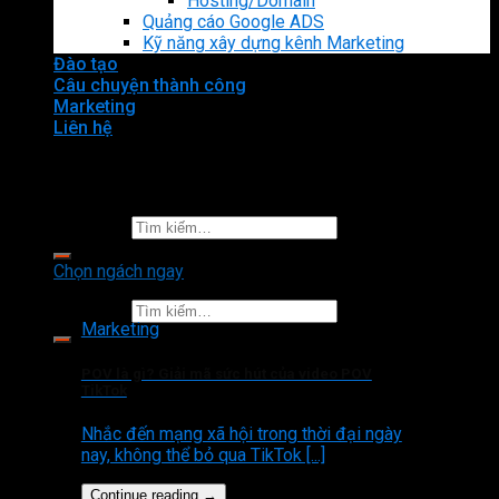
Hosting/Domain
Quảng cáo Google ADS
Kỹ năng xây dựng kênh Marketing
Đào tạo
Câu chuyện thành công
Marketing
Liên hệ
Tìm kiếm:
Chọn ngách ngay
Tìm kiếm:
Marketing
POV là gì? Giải mã sức hút của video POV
TikTok
Nhắc đến mạng xã hội trong thời đại ngày
nay, không thể bỏ qua TikTok [...]
Continue reading
→