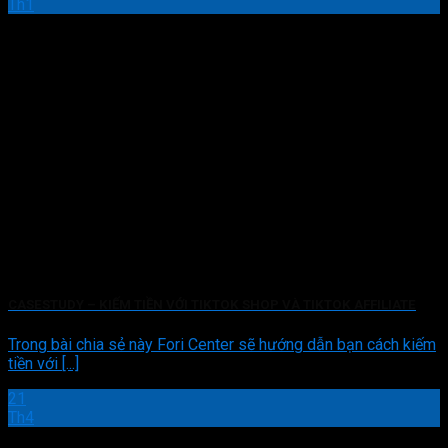
Th1
CASESTUDY – KIẾM TIỀN VỚI TIKTOK SHOP VÀ TIKTOK AFFILIATE
Trong bài chia sẻ này Fori Center sẽ hướng dẫn bạn cách kiếm
tiền với [...]
21
Th4