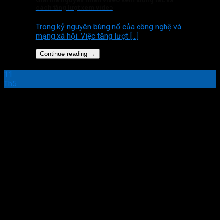
Giải mã nguyên nhân video kém tương tác và
cách tăng lượt xem video
Trong kỷ nguyên bùng nổ của công nghệ và
mạng xã hội. Việc tăng lượt [...]
Continue reading
→
11
Th5