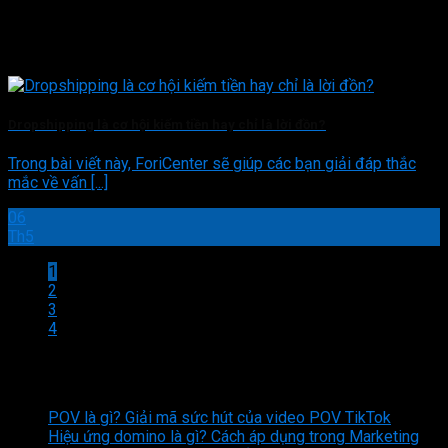
Dropshipping là cơ hội kiếm tiền hay chỉ là lời đồn?
Trong bài viết này, ForiCenter sẽ giúp các bạn giải đáp thắc
mắc về vấn [...]
06
Th5
1
2
3
4
Bài viết mới nhất
POV là gì? Giải mã sức hút của video POV TikTok
Hiệu ứng domino là gì? Cách áp dụng trong Marketing