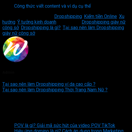
Công thức viết content và ví dụ cụ thể
This entry was posted in
Dropshipping
,
Kiếm tiền Online
,
Xu
hướng
,
Ý tưởng kinh doanh
and tagged
Dropshipping giày nữ
công sở
,
Dropshipping là gì?
,
Tại sao nên làm Dropshipping
giày nữ công sở
.
Admin
Tại sao nên làm Dropshipping ví da cao cấp ?
Tại sao nên làm Dropshipping Thời Trang Nam Nữ ?
Bình luận
Powered by
Ultimate Social Comments
Bài viết mới nhất
POV là gì? Giải mã sức hút của video POV TikTok
Hiệu ứng domino là gì? Cách áp dụng trong Marketing