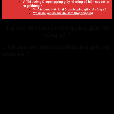
V. Thị trường Dropshipping giày nữ công sở hiện nay có rủi
ro gì không ?
*** Các bước triển khai Dropshipping giày nữ công sở
***Lời khuyên khi bắt đầu làm Dropshipping
Tại sao nên làm Dropshipping giày nữ
công sở ?
I. Tại sao nên làm Dropshipping giày nữ
công sở ?
Khi bạn khởi nghiệp, chi phí đầu tư ban đầu thấp và
ngách giày nữ công sở thì thực sự rất ít vốn để có thể
thực hiện ngay.
Dễ dàng bắt đầu, thời gian xoay vòng vốn nhanh, linh
động, phù hợp với người mới bắt đầu kinh doanh, sinh
viên, newbie.
Không lo hàng hóa bị tồn kho, không có trường hợp nhập
một đống hàng về mà không bán được, không phải tìm
thuê cửa hàng.
Tiền hoa hồng nhận ngay sau khi hoàn thành mỗi đơn
hàng. Không phải đợi xét duyệt ở một bên thứ 3.