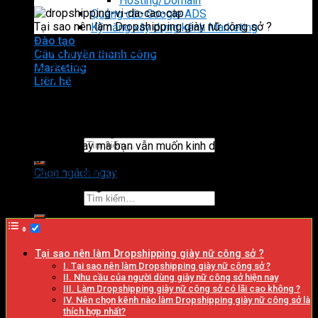
Hosting/Domain
Quảng cáo Google ADS
Tại sao nên làm Dropshipping giày nữ công sở ?
Kỹ năng xây dựng kênh Marketing
Đào tạo
Có rất nhiều lý do để bạn nên bắt đầu làm Dropshipping giày
Câu chuyện thành công
nữ công sở ở thời điểm hiện nay bởi đây là ngành nghề kinh
Marketing
doanh đầy sức hút đồng thời giúp các bạn thu được lợi nhuận
Liên hệ
kinh doanh lớn. Hiện nay, kinh doanh giày nữ công sở được coi
là mảnh đất màu mỡ. Tuy chỉ là mặt hàng thứ yếu và thuộc
dạng hỗ trợ hoạt động cho đôi chân nhưng giày nữ công sở
vẫn là mặt hàng không thể thiếu trên thị trường hiện nay. Nếu
Tìm kiếm:
có vốn ít trong tay mà bạn vẫn muốn kinh doanh trong lĩnh vực
giày nữ thì con đường đầu tư mua bán giày nữ công sở vẫn là
sự lựa chọn an toàn khi tham gia với cộng đồng FORI CENTER
Chọn ngách ngay
! Nào chúng ta cùng nhau tìm hiểu vấn đề này ở bài viết dưới
Tìm kiếm:
đây nhé .
Tại sao nên làm Dropshipping giày nữ công sở ?
I. Tại sao nên làm Dropshipping giày nữ công sở ?
II. Nhu cầu của người dùng giày nữ công sở hiện nay
III. Làm Dropshipping giày nữ công sở có lãi cao không ?
IV. Nên chọn kênh nào làm Dropshipping giày nữ công sở là
thích hợp nhất?