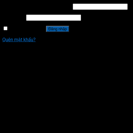
Tên tài khoản hoặc địa chỉ email
*
Mật khẩu
*
Ghi nhớ mật khẩu
Đăng nhập
Quên mật khẩu?