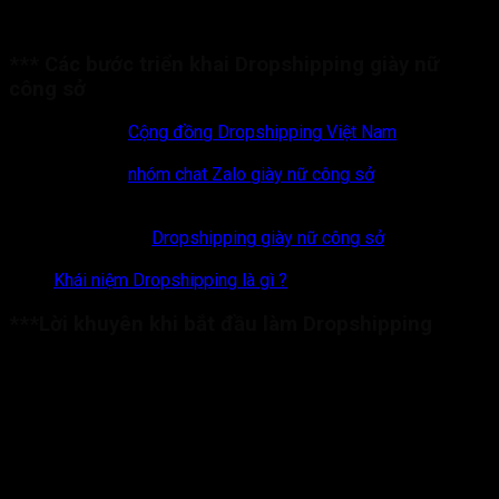
nhân viên văn phòng , …
*** Các bước triển khai Dropshipping giày nữ
công sở
Tham gia
Cộng đồng Dropshipping Việt Nam
của Fori
Center để lấy ảnh và giá nhập Dropshipping
Tham gia
nhóm chat Zalo giày nữ công sở
của cộng
đồng Fori Center
Nhiệm vụ của newbie Dropshipping SHOPEE
Trong Group
Dropshipping giày nữ công sở
hướng dẫn
rất chi tiết các bước thực hiện.
Khái niệm Dropshipping là gì ?
***Lời khuyên khi bắt đầu làm Dropshipping
Hành động ngay
Sẵn sàng chiến đấu & xem thất bại là kinh nghiệm
Liên tục test, thử nghiệm nhiều cách làm
Tập trung xây dựng hệ sinh thái dài hạn, không đâm đầu
vào những hình thức ăn xổi
Kiên trì và chăm chỉ
Thực tế và đặt mục tiêu đúng