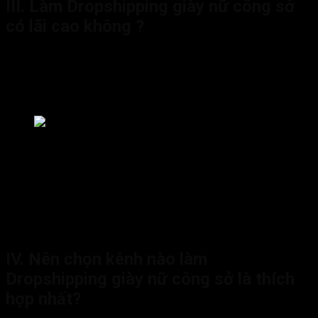
III. Làm Dropshipping giày nữ công sở
có lãi cao không ?
Lãi là yếu tố quan trọng nhất để quyết định xem bạn có nên
kinh doanh giày nữ công sở hay không. Bạn có thể kiếm được
8 triệu tiền lãi
mỗi tháng khi làm Dropshipping giày nữ công
sở với
Fori Center
.
Lợi nhuận mang lại từ việc làm Dropshipping giày nữ công
Các mặt hàng thời trang nói chung và giày dép nói riêng hiện
đang là những mặt hàng được nhiều người tiêu dùng hướng tới.
Với thị trường tiêu thụ rộng lớn thì việc kinh doanh, phân phối
giày dép chính là một trong những ngành nghề hấp dẫn đối với
những ai muốn khởi nghiệp với số vốn khiêm tốn. Đây lựa chọn
rất phù hợp dành cho những newbie Dropship .
IV. Nên chọn kênh nào làm
Dropshipping giày nữ công sở là thích
hợp nhất?