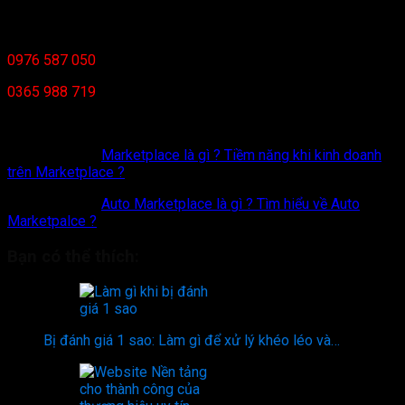
Mọi khó khăn, liên hệ hợp tác qua:
0976 587 050
( Nhất )
0365 988 719
(Quyet Dao)
Chúc các bạn thành công.
Xem thêm >>>
Marketplace là gì ? Tiềm năng khi kinh doanh
trên Marketplace ?
Xem thêm >>>
Auto Marketplace là gì ? Tìm hiểu về Auto
Marketpalce ?
Bạn có thể thích:
Bị đánh giá 1 sao: Làm gì để xử lý khéo léo và…